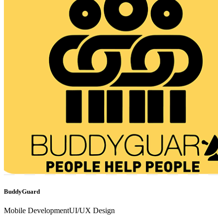
BuddyGuard
Mobile Development
UI/UX Design